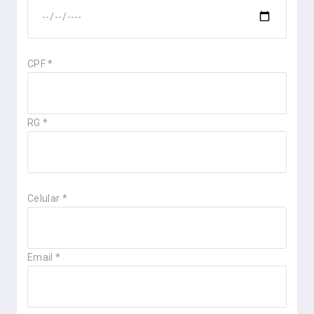
CPF *
RG *
Celular *
Email *