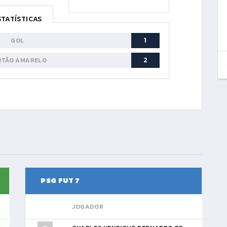
STATÍSTICAS
1
GOL
2
RTÃO AMARELO
PSG FUT 7
JOGADOR