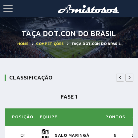
TAÇA DOT.CON DO BRASIL
HOME
COMPETIÇÕES
TAÇA DOT.CON DO BRASIL
CLASSIFICAÇÃO
FASE 1
POSIÇÃO
EQUIPE
PONTOS
J
DADA 2
RODADA 2
3 JOGOS DE IDA
RODAD
01
GALO MARINGÁ
6
2