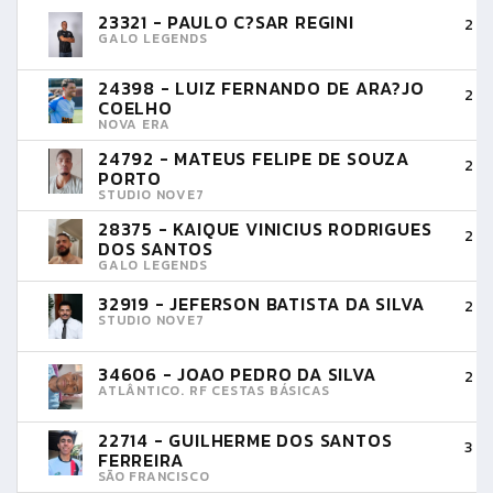
23321 - PAULO C?SAR REGINI
2 
GALO LEGENDS
24398 - LUIZ FERNANDO DE ARA?JO
2 
COELHO
NOVA ERA
24792 - MATEUS FELIPE DE SOUZA
2 
PORTO
STUDIO NOVE7
28375 - KAIQUE VINICIUS RODRIGUES
2 
DOS SANTOS
GALO LEGENDS
32919 - JEFERSON BATISTA DA SILVA
2 
STUDIO NOVE7
34606 - JOAO PEDRO DA SILVA
2 
ATLÂNTICO. RF CESTAS BÁSICAS
22714 - GUILHERME DOS SANTOS
3 
FERREIRA
SÃO FRANCISCO