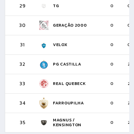
29
TG
0
0
INGÁ
30
GERAÇÃO 2000
0
0
1:00
31
VELOX
0
0
32
PG CASTILLA
0
2
O. RF
SICAS
33
REAL QUEBECK
0
2
34
FARROUPILHA
0
2
9:30
MAGNUS /
35
0
2
KENSINGTON