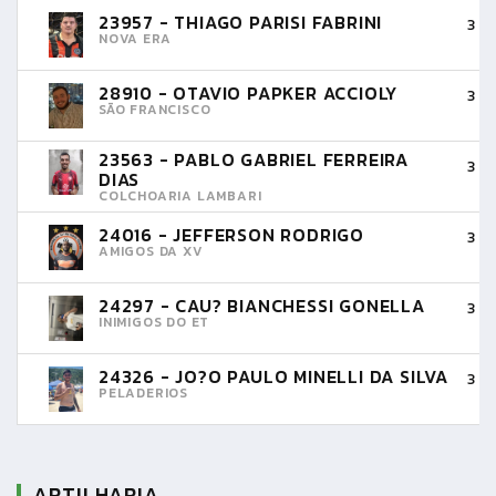
23957 - THIAGO PARISI FABRINI
3 
NOVA ERA
28910 - OTAVIO PAPKER ACCIOLY
3 
SÃO FRANCISCO
23563 - PABLO GABRIEL FERREIRA
3 
DIAS
COLCHOARIA LAMBARI
24016 - JEFFERSON RODRIGO
3 
AMIGOS DA XV
24297 - CAU? BIANCHESSI GONELLA
3 
INIMIGOS DO ET
24326 - JO?O PAULO MINELLI DA SILVA
3 
PELADERIOS
ARTILHARIA