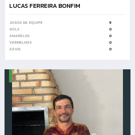
LUCAS FERREIRA BONFIM
JOGOS DA EQUIPE
9
GOLS
0
AMARELOS
0
VERMELHOS
0
AZUIS
0
13