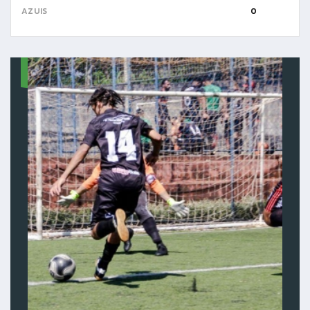
AZUIS
0
17