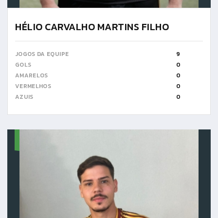
HÉLIO CARVALHO MARTINS FILHO
JOGOS DA EQUIPE
9
GOLS
0
AMARELOS
0
VERMELHOS
0
AZUIS
0
7