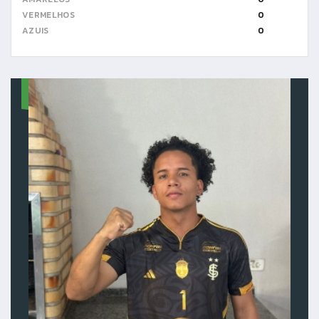
VERMELHOS
0
AZUIS
0
8