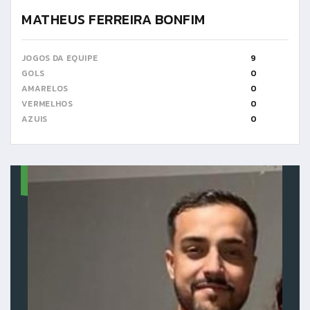
MATHEUS FERREIRA BONFIM
JOGOS DA EQUIPE
9
GOLS
0
AMARELOS
0
VERMELHOS
0
AZUIS
0
16