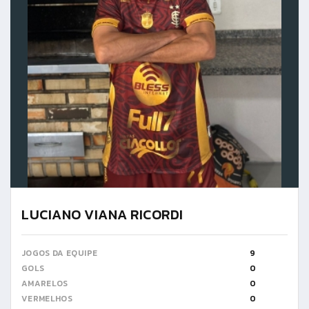
LUCIANO VIANA RICORDI
JOGOS DA EQUIPE
9
GOLS
0
AMARELOS
0
VERMELHOS
0