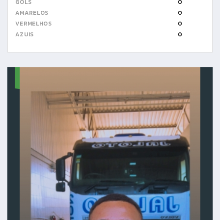
GOLS
0
AMARELOS
0
VERMELHOS
0
AZUIS
0
8