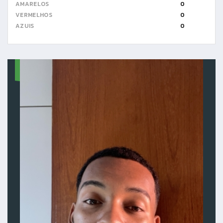
AMARELOS
0
VERMELHOS
0
AZUIS
0
11