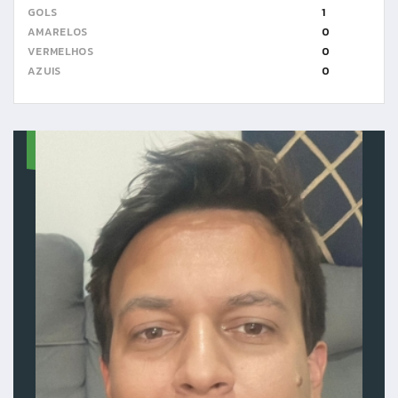
GOLS
1
AMARELOS
0
VERMELHOS
0
AZUIS
0
2