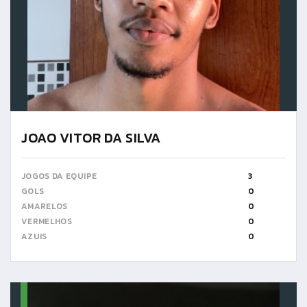
JOAO VITOR DA SILVA
JOGOS DA EQUIPE
3
GOLS
0
AMARELOS
0
VERMELHOS
0
AZUIS
0
12