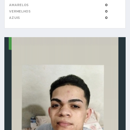
AMARELOS
0
VERMELHOS
0
AZUIS
0
14