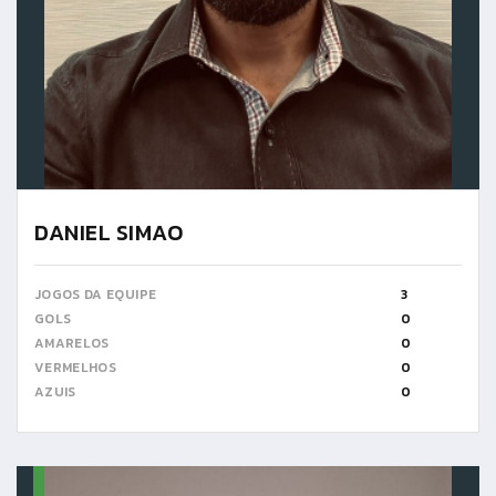
DANIEL SIMAO
JOGOS DA EQUIPE
3
GOLS
0
AMARELOS
0
VERMELHOS
0
AZUIS
0
6