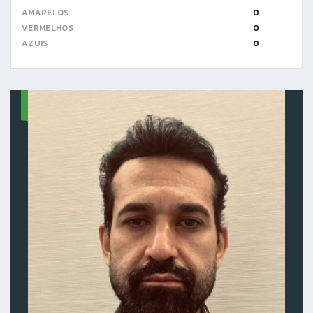
AMARELOS
0
VERMELHOS
0
AZUIS
0
5