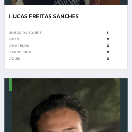
LUCAS FREITAS SANCHES
JOGOS DA EQUIPE
3
GOLS
0
AMARELOS
0
VERMELHOS
0
AZUIS
0
16