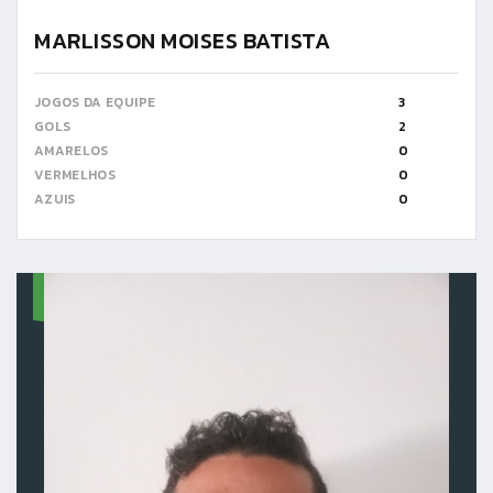
MARLISSON MOISES BATISTA
JOGOS DA EQUIPE
3
GOLS
2
AMARELOS
0
VERMELHOS
0
AZUIS
0
19