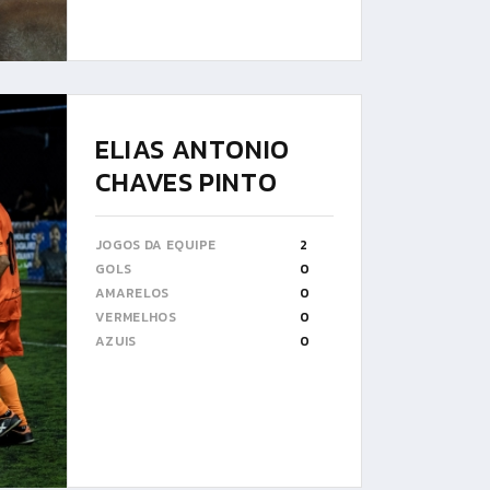
ELIAS ANTONIO
CHAVES PINTO
JOGOS DA EQUIPE
2
GOLS
0
AMARELOS
0
VERMELHOS
0
AZUIS
0