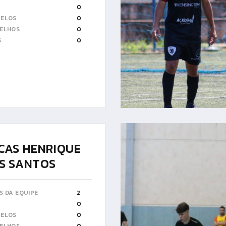
0
ELOS
0
ELHOS
0
S
0
14
CAS HENRIQUE
S SANTOS
S DA EQUIPE
2
0
ELOS
0