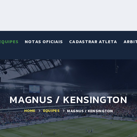
EQUIPES
NOTAS OFICIAIS
CADASTRAR ATLETA
ARBI
MAGNUS / KENSINGTON
HOME
EQUIPES
MAGNUS / KENSINGTON