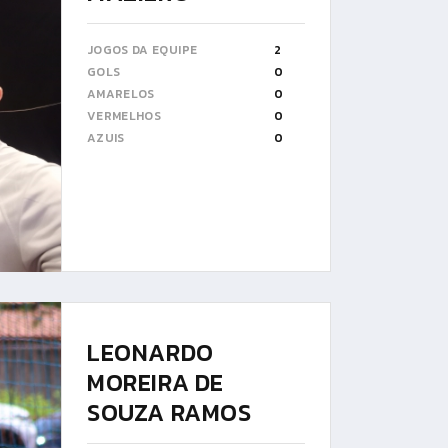
JOGOS DA EQUIPE
2
GOLS
0
AMARELOS
0
VERMELHOS
0
AZUIS
0
LEONARDO
MOREIRA DE
SOUZA RAMOS