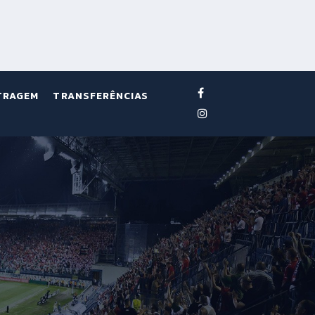
TRAGEM
TRANSFERÊNCIAS