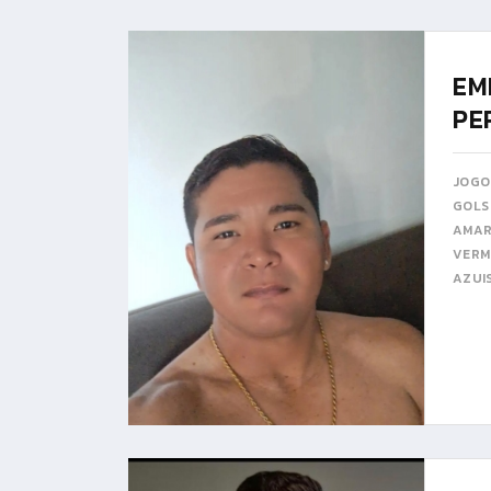
5
EM
PE
JOGO
GOLS
AMAR
VERM
AZUI
7