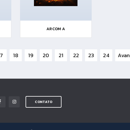
ARCOM A
17
18
19
20
21
22
23
24
Avan
CONTATO