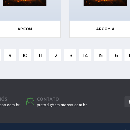
ARCOM
ARCOM A
9
10
11
12
13
14
15
16
NÓS
CONTATO
sos.com.br
pretodu@amistosos.com.br